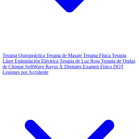
Terapia Quiropráctica
Terapia de Masaje
Terapia Física
Terapia
Láser
Estimulación Eléctrica
Terapia de Luz Roja
Terapia de Ondas
de Choque SoftWave
Rayos X Digitales
Examen Físico DOT
Lesiones por Accidente