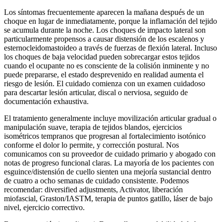
Los síntomas frecuentemente aparecen la mañana después de un
choque en lugar de inmediatamente, porque la inflamación del tejido
se acumula durante la noche. Los choques de impacto lateral son
particularmente propensos a causar distensión de los escalenos y
esternocleidomastoideo a través de fuerzas de flexión lateral. Incluso
los choques de baja velocidad pueden sobrecargar estos tejidos
cuando el ocupante no es consciente de la colisión inminente y no
puede prepararse, el estado desprevenido en realidad aumenta el
riesgo de lesión. El cuidado comienza con un examen cuidadoso
para descartar lesión articular, discal o nerviosa, seguido de
documentación exhaustiva.
El tratamiento generalmente incluye movilización articular gradual o
manipulación suave, terapia de tejidos blandos, ejercicios
isométricos tempranos que progresan al fortalecimiento isotónico
conforme el dolor lo permite, y corrección postural. Nos
comunicamos con su proveedor de cuidado primario y abogado con
notas de progreso funcional claras. La mayoría de los pacientes con
esguince/distensión de cuello sienten una mejoría sustancial dentro
de cuatro a ocho semanas de cuidado consistente. Podemos
recomendar: diversified adjustments, Activator, liberación
miofascial, Graston/IASTM, terapia de puntos gatillo, láser de bajo
nivel, ejercicio correctivo.