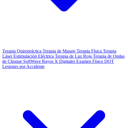
Terapia Quiropráctica
Terapia de Masaje
Terapia Física
Terapia
Láser
Estimulación Eléctrica
Terapia de Luz Roja
Terapia de Ondas
de Choque SoftWave
Rayos X Digitales
Examen Físico DOT
Lesiones por Accidente