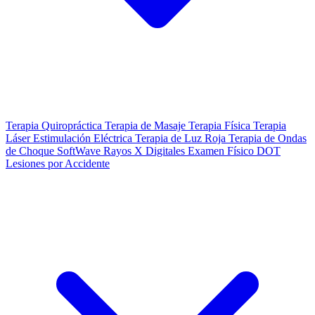
Terapia Quiropráctica
Terapia de Masaje
Terapia Física
Terapia
Láser
Estimulación Eléctrica
Terapia de Luz Roja
Terapia de Ondas
de Choque SoftWave
Rayos X Digitales
Examen Físico DOT
Lesiones por Accidente