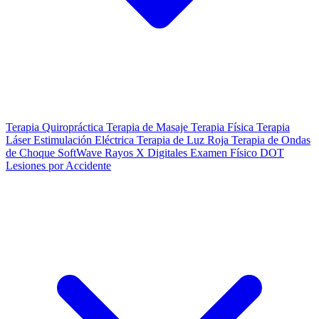
Terapia Quiropráctica
Terapia de Masaje
Terapia Física
Terapia
Láser
Estimulación Eléctrica
Terapia de Luz Roja
Terapia de Ondas
de Choque SoftWave
Rayos X Digitales
Examen Físico DOT
Lesiones por Accidente