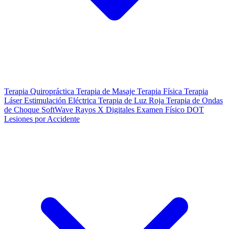
Terapia Quiropráctica
Terapia de Masaje
Terapia Física
Terapia
Láser
Estimulación Eléctrica
Terapia de Luz Roja
Terapia de Ondas
de Choque SoftWave
Rayos X Digitales
Examen Físico DOT
Lesiones por Accidente