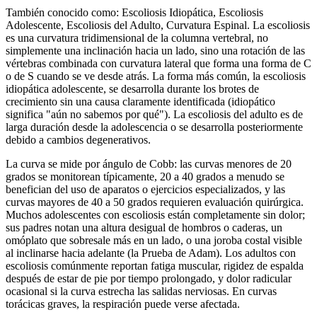
También conocido como: Escoliosis Idiopática, Escoliosis
Adolescente, Escoliosis del Adulto, Curvatura Espinal. La escoliosis
es una curvatura tridimensional de la columna vertebral, no
simplemente una inclinación hacia un lado, sino una rotación de las
vértebras combinada con curvatura lateral que forma una forma de C
o de S cuando se ve desde atrás. La forma más común, la escoliosis
idiopática adolescente, se desarrolla durante los brotes de
crecimiento sin una causa claramente identificada (idiopático
significa "aún no sabemos por qué"). La escoliosis del adulto es de
larga duración desde la adolescencia o se desarrolla posteriormente
debido a cambios degenerativos.
La curva se mide por ángulo de Cobb: las curvas menores de 20
grados se monitorean típicamente, 20 a 40 grados a menudo se
benefician del uso de aparatos o ejercicios especializados, y las
curvas mayores de 40 a 50 grados requieren evaluación quirúrgica.
Muchos adolescentes con escoliosis están completamente sin dolor;
sus padres notan una altura desigual de hombros o caderas, un
omóplato que sobresale más en un lado, o una joroba costal visible
al inclinarse hacia adelante (la Prueba de Adam). Los adultos con
escoliosis comúnmente reportan fatiga muscular, rigidez de espalda
después de estar de pie por tiempo prolongado, y dolor radicular
ocasional si la curva estrecha las salidas nerviosas. En curvas
torácicas graves, la respiración puede verse afectada.