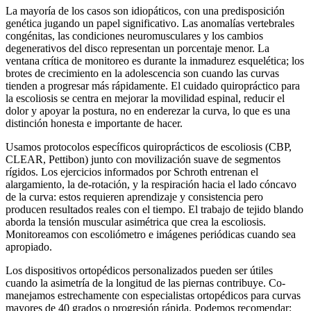
La mayoría de los casos son idiopáticos, con una predisposición
genética jugando un papel significativo. Las anomalías vertebrales
congénitas, las condiciones neuromusculares y los cambios
degenerativos del disco representan un porcentaje menor. La
ventana crítica de monitoreo es durante la inmadurez esquelética; los
brotes de crecimiento en la adolescencia son cuando las curvas
tienden a progresar más rápidamente. El cuidado quiropráctico para
la escoliosis se centra en mejorar la movilidad espinal, reducir el
dolor y apoyar la postura, no en enderezar la curva, lo que es una
distinción honesta e importante de hacer.
Usamos protocolos específicos quiroprácticos de escoliosis (CBP,
CLEAR, Pettibon) junto con movilización suave de segmentos
rígidos. Los ejercicios informados por Schroth entrenan el
alargamiento, la de-rotación, y la respiración hacia el lado cóncavo
de la curva: estos requieren aprendizaje y consistencia pero
producen resultados reales con el tiempo. El trabajo de tejido blando
aborda la tensión muscular asimétrica que crea la escoliosis.
Monitoreamos con escoliómetro e imágenes periódicas cuando sea
apropiado.
Los dispositivos ortopédicos personalizados pueden ser útiles
cuando la asimetría de la longitud de las piernas contribuye. Co-
manejamos estrechamente con especialistas ortopédicos para curvas
mayores de 40 grados o progresión rápida. Podemos recomendar: