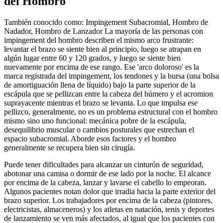
del Hombro
También conocido como: Impingement Subacromial, Hombro de
Nadador, Hombro de Lanzador La mayoría de las personas con
impingement del hombro describen el mismo arco frustrante:
levantar el brazo se siente bien al principio, luego se atrapan en
algún lugar entre 60 y 120 grados, y luego se siente bien
nuevamente por encima de ese rango. Ese 'arco doloroso' es la
marca registrada del impingement, los tendones y la bursa (una bolsa
de amortiguación llena de líquido) bajo la parte superior de la
escápula que se pellizcan entre la cabeza del húmero y el acromion
suprayacente mientras el brazo se levanta. Lo que impulsa ese
pellizco, generalmente, no es un problema estructural con el hombro
mismo sino uno funcional: mecánica pobre de la escápula,
desequilibrio muscular o cambios posturales que estrechan el
espacio subacromial. Aborde esos factores y el hombro
generalmente se recupera bien sin cirugía.
Puede tener dificultades para alcanzar un cinturón de seguridad,
abotonar una camisa o dormir de ese lado por la noche. El alcance
por encima de la cabeza, lanzar y lavarse el cabello lo empeoran.
Algunos pacientes notan dolor que irradia hacia la parte exterior del
brazo superior. Los trabajadores por encima de la cabeza (pintores,
electricistas, almaceneros) y los atletas en natación, tenis y deportes
de lanzamiento se ven más afectados, al igual que los pacientes con