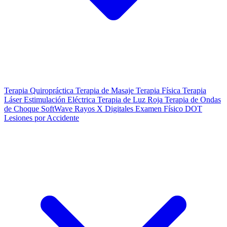
Terapia Quiropráctica
Terapia de Masaje
Terapia Física
Terapia
Láser
Estimulación Eléctrica
Terapia de Luz Roja
Terapia de Ondas
de Choque SoftWave
Rayos X Digitales
Examen Físico DOT
Lesiones por Accidente