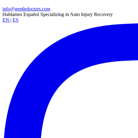
info@gentledoctors.com
Hablamos Español
Specializing in Auto Injury Recovery
EN
|
ES