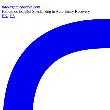
info@gentledoctors.com
Hablamos Español
Specializing in Auto Injury Recovery
EN
|
ES