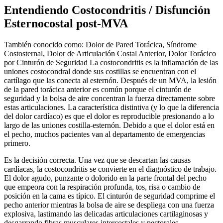
Entendiendo Costocondritis / Disfunción
Esternocostal post-MVA
También conocido como: Dolor de Pared Torácica, Síndrome
Costosternal, Dolor de Articulación Costal Anterior, Dolor Torácico
por Cinturón de Seguridad La costocondritis es la inflamación de las
uniones costocondral donde sus costillas se encuentran con el
cartílago que las conecta al esternón. Después de un MVA, la lesión
de la pared torácica anterior es común porque el cinturón de
seguridad y la bolsa de aire concentran la fuerza directamente sobre
estas articulaciones. La característica distintiva (y lo que la diferencia
del dolor cardíaco) es que el dolor es reproducible presionando a lo
largo de las uniones costilla-esternón. Debido a que el dolor está en
el pecho, muchos pacientes van al departamento de emergencias
primero.
Es la decisión correcta. Una vez que se descartan las causas
cardíacas, la costocondritis se convierte en el diagnóstico de trabajo.
El dolor agudo, punzante o dolorido en la parte frontal del pecho
que empeora con la respiración profunda, tos, risa o cambio de
posición en la cama es típico. El cinturón de seguridad comprime el
pecho anterior mientras la bolsa de aire se despliega con una fuerza
explosiva, lastimando las delicadas articulaciones cartilaginosas y
desgarrando fibras musculares intercostales y pectorales.