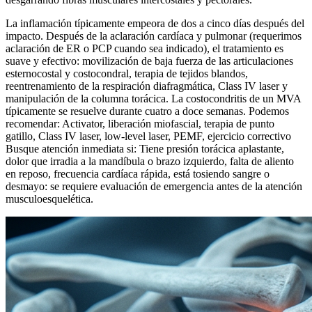
La inflamación típicamente empeora de dos a cinco días después del
impacto. Después de la aclaración cardíaca y pulmonar (requerimos
aclaración de ER o PCP cuando sea indicado), el tratamiento es
suave y efectivo: movilización de baja fuerza de las articulaciones
esternocostal y costocondral, terapia de tejidos blandos,
reentrenamiento de la respiración diafragmática, Class IV laser y
manipulación de la columna torácica. La costocondritis de un MVA
típicamente se resuelve durante cuatro a doce semanas. Podemos
recomendar: Activator, liberación miofascial, terapia de punto
gatillo, Class IV laser, low-level laser, PEMF, ejercicio correctivo
Busque atención inmediata si: Tiene presión torácica aplastante,
dolor que irradia a la mandíbula o brazo izquierdo, falta de aliento
en reposo, frecuencia cardíaca rápida, está tosiendo sangre o
desmayo: se requiere evaluación de emergencia antes de la atención
musculoesquelética.