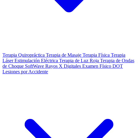
Terapia Quiropráctica
Terapia de Masaje
Terapia Física
Terapia
Láser
Estimulación Eléctrica
Terapia de Luz Roja
Terapia de Ondas
de Choque SoftWave
Rayos X Digitales
Examen Físico DOT
Lesiones por Accidente