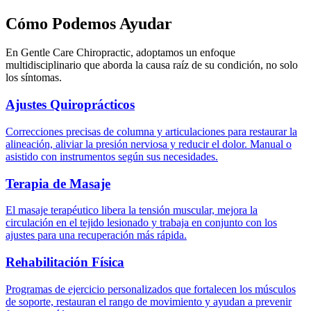
Cómo Podemos Ayudar
En Gentle Care Chiropractic, adoptamos un enfoque
multidisciplinario que aborda la causa raíz de su condición, no solo
los síntomas.
Ajustes Quiroprácticos
Correcciones precisas de columna y articulaciones para restaurar la
alineación, aliviar la presión nerviosa y reducir el dolor. Manual o
asistido con instrumentos según sus necesidades.
Terapia de Masaje
El masaje terapéutico libera la tensión muscular, mejora la
circulación en el tejido lesionado y trabaja en conjunto con los
ajustes para una recuperación más rápida.
Rehabilitación Física
Programas de ejercicio personalizados que fortalecen los músculos
de soporte, restauran el rango de movimiento y ayudan a prevenir