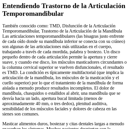
Entendiendo Trastorno de la Articulación
Temporomandibular
También conocido como: TMD, Disfunción de la Articulación
Temporomandibular, Trastorno de la Articulación de la Mandíbula
Las articulaciones temporomandibulares (las bisagras justo enfrente
de cada oído donde su mandíbula inferior se conecta con su cráneo)
son algunas de las articulaciones más utilizadas en el cuerpo,
trabajando a través de cada mordida, palabra y bostezo. Un disco
pequeño dentro de cada articulación permite la apertura y cierre
suave, y cuando ese disco, los músculos masticadores circundantes o
la columna cervical superior se vuelven disfuncionales, el resultado
es TMD. La condición es típicamente multifactorial (que implica la
articulación de la mandíbula, los músculos de la masticación y el
cuello superior) por lo que el tratamiento de la mandíbula de forma
aislada a menudo produce resultados incompletos. El dolor de
mandíbula, chasquidos o estallidos al abrir, una mandíbula que se
desvía hacia un lado, apertura bucal limitada (menos de
aproximadamente 40 mm, o tres dedos), plenitud auditiva,
sensibilidad de los músculos faciales y dolores de cabeza en las
sienes son comunes.
Masticar alimentos duros, bostezar y citas dentales largas a menudo
exacerban los síntomas. Muchos pacientes despiertan con la