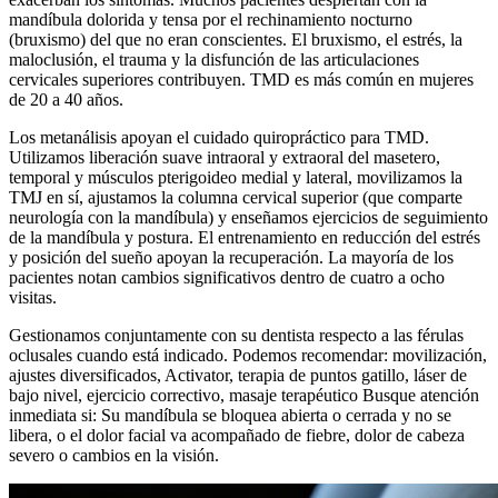
mandíbula dolorida y tensa por el rechinamiento nocturno
(bruxismo) del que no eran conscientes. El bruxismo, el estrés, la
maloclusión, el trauma y la disfunción de las articulaciones
cervicales superiores contribuyen. TMD es más común en mujeres
de 20 a 40 años.
Los metanálisis apoyan el cuidado quiropráctico para TMD.
Utilizamos liberación suave intraoral y extraoral del masetero,
temporal y músculos pterigoideo medial y lateral, movilizamos la
TMJ en sí, ajustamos la columna cervical superior (que comparte
neurología con la mandíbula) y enseñamos ejercicios de seguimiento
de la mandíbula y postura. El entrenamiento en reducción del estrés
y posición del sueño apoyan la recuperación. La mayoría de los
pacientes notan cambios significativos dentro de cuatro a ocho
visitas.
Gestionamos conjuntamente con su dentista respecto a las férulas
oclusales cuando está indicado. Podemos recomendar: movilización,
ajustes diversificados, Activator, terapia de puntos gatillo, láser de
bajo nivel, ejercicio correctivo, masaje terapéutico Busque atención
inmediata si: Su mandíbula se bloquea abierta o cerrada y no se
libera, o el dolor facial va acompañado de fiebre, dolor de cabeza
severo o cambios en la visión.