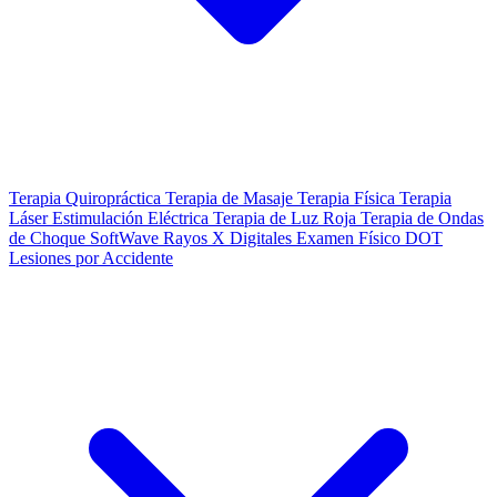
Terapia Quiropráctica
Terapia de Masaje
Terapia Física
Terapia
Láser
Estimulación Eléctrica
Terapia de Luz Roja
Terapia de Ondas
de Choque SoftWave
Rayos X Digitales
Examen Físico DOT
Lesiones por Accidente