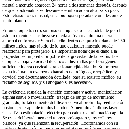
mental a menudo aparecen 24 horas a dos semanas después, después
de que la adrenalina se desvanece e inflamación alcanza su pico.
Este retraso no es inusual; es la biología esperada de una lesión de
tejido blando.
En un choque trasero, su torso es impulsado hacia adelante por el
asiento mientras su cabeza se queda atrás, creando una curva
anormal en forma de S en el cuello dentro de aproximadamente 150
milisegundos, más rápido de lo que cualquier músculo puede
reaccionar para protegerlo. Es importante notar que el daño a la
propiedad es un predictor pobre de la gravedad de la lesión. Los
choques a baja velocidad de cinco a diez millas por hora generan
suficiente fuerza cervical para lesionar tejido blando. Su primera
visita incluye un examen exhaustivo neurológico, ortopédico, y
cervical con documentación detallada, para su registro médico, su
reclamo de seguros, y su abogado si es necesario.
La evidencia respalda la atención temprana y activa: manipulación
espinal suave o movilización, trabajo de rango de movimiento
graduado, fortalecimiento del flexor cervical profundo, reeducación
postural, y terapia de tejidos blandos. A menudo añadimos láser
Clase IV o estimulación eléctrica para calmar la inflamación aguda.
Se evita deliberadamente el reposo prolongado y los collares
blandos, ya que ralentizan la recuperación. Coordinamos con su
médico de atención primaria, especialistas en imágenes, y equipo