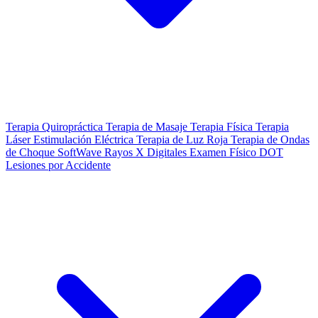
Terapia Quiropráctica
Terapia de Masaje
Terapia Física
Terapia
Láser
Estimulación Eléctrica
Terapia de Luz Roja
Terapia de Ondas
de Choque SoftWave
Rayos X Digitales
Examen Físico DOT
Lesiones por Accidente