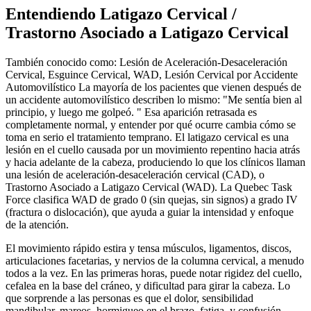
Entendiendo Latigazo Cervical /
Trastorno Asociado a Latigazo Cervical
También conocido como: Lesión de Aceleración-Desaceleración
Cervical, Esguince Cervical, WAD, Lesión Cervical por Accidente
Automovilístico La mayoría de los pacientes que vienen después de
un accidente automovilístico describen lo mismo: "Me sentía bien al
principio, y luego me golpeó. " Esa aparición retrasada es
completamente normal, y entender por qué ocurre cambia cómo se
toma en serio el tratamiento temprano. El latigazo cervical es una
lesión en el cuello causada por un movimiento repentino hacia atrás
y hacia adelante de la cabeza, produciendo lo que los clínicos llaman
una lesión de aceleración-desaceleración cervical (CAD), o
Trastorno Asociado a Latigazo Cervical (WAD). La Quebec Task
Force clasifica WAD de grado 0 (sin quejas, sin signos) a grado IV
(fractura o dislocación), que ayuda a guiar la intensidad y enfoque
de la atención.
El movimiento rápido estira y tensa músculos, ligamentos, discos,
articulaciones facetarias, y nervios de la columna cervical, a menudo
todos a la vez. En las primeras horas, puede notar rigidez del cuello,
cefalea en la base del cráneo, y dificultad para girar la cabeza. Lo
que sorprende a las personas es que el dolor, sensibilidad
mandibular, mareos, hormigueo en el brazo, fatiga, y confusión