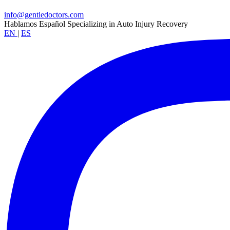
info@gentledoctors.com
Hablamos Español
Specializing in Auto Injury Recovery
EN
|
ES