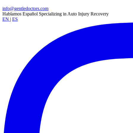
info@gentledoctors.com
Hablamos Español
Specializing in Auto Injury Recovery
EN
|
ES